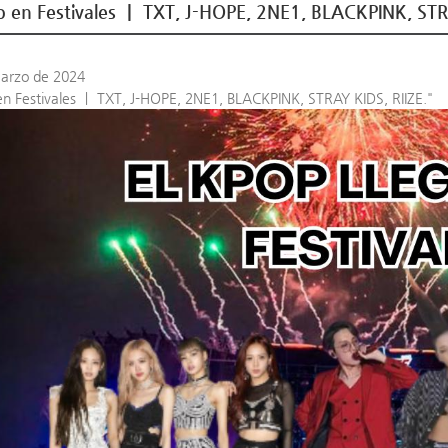
 en Festivales ㅣ TXT, J-HOPE, 2NE1, BLACKPINK, STRA
arzo de 2024
en Festivales ㅣ TXT, J-HOPE, 2NE1, BLACKPINK, STRAY KIDS, RIIZE."