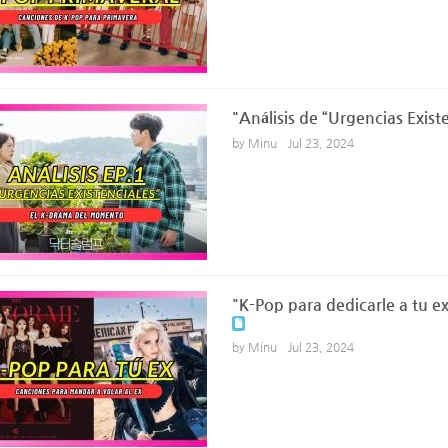
"Análisis de “Urgencias Exist
by Minu
Jul 23, 2024
"K-Pop para dedicarle a tu
by Minu
Jul 23, 2024