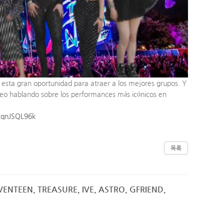
 esta gran oportunidad para atraer a los mejores grupos. Y
ideo hablando sobre los performances más icónicos en
kqnJSQL96k
목록
EVENTEEN, TREASURE, IVE, ASTRO, GFRIEND,