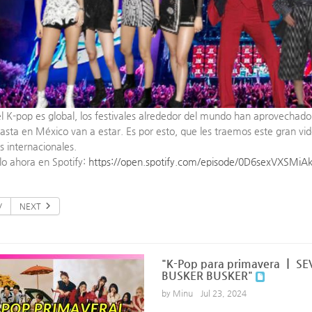
l K-pop es global, los festivales alrededor del mundo han aprovechado
asta en México van a estar. Es por esto, que les traemos este gran v
es internacionales.
o ahora en Spotify:
https://open.spotify.com/episode/0D6sexVXSMiA
V
NEXT
"K-Pop para primavera ㅣ S
BUSKER BUSKER"
by Minu
Jul 23, 2024