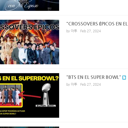
"CROSSOVERS ÉPICOS EN EL
by 아투
Feb 27, 2024
"BTS EN EL SUPER BOWL"
by 아투
Feb 27, 2024