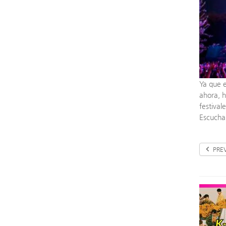
Ya que e
ahora, h
festival
Escuchal
PRE