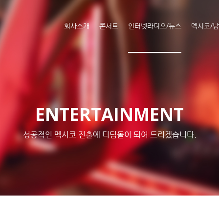
메뉴 건너뛰기
회사소개
콘서트
인터넷라디오/뉴스
멕시코/
ENTERTAINMENT
성공적인 멕시코 진출에 디딤돌이 되어 드리겠습니다.