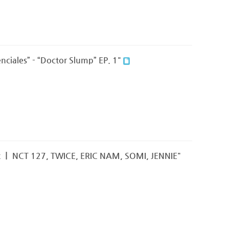
enciales” - “Doctor Slump” EP. 1"
 ex ㅣ NCT 127, TWICE, ERIC NAM, SOMI, JENNIE"