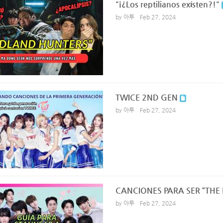
"¡¿Los reptilianos exísten?!"
by 아투
Feb 27, 2024
TWICE 2ND GEN
by 아투
Feb 27, 2024
CANCIONES PARA SER “THE 
by 아투
Feb 27, 2024