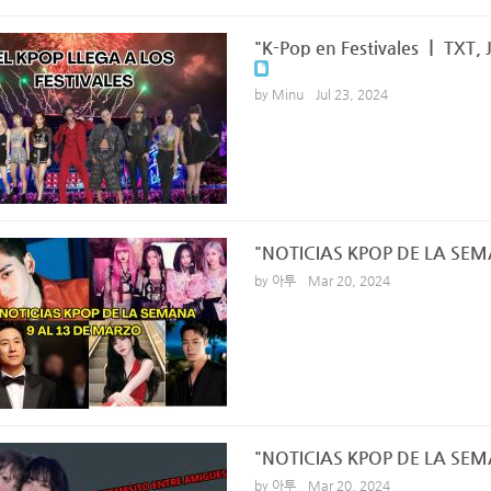
"K-Pop en Festivales ㅣ TXT,
by Minu
Jul 23, 2024
"NOTICIAS KPOP DE LA SE
by 아투
Mar 20, 2024
"NOTICIAS KPOP DE LA SE
by 아투
Mar 20, 2024