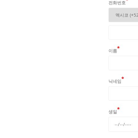
*
원회 심의규
전화번호
다.
제 4 조 (
본 약관에서
*
이름
1. 이용자 
2. 가입 :
*
동의하여 서
닉네임
3. 회원 :
GRUPOA
*
4. 회원 
생일
GRUPOA
5. 비밀번