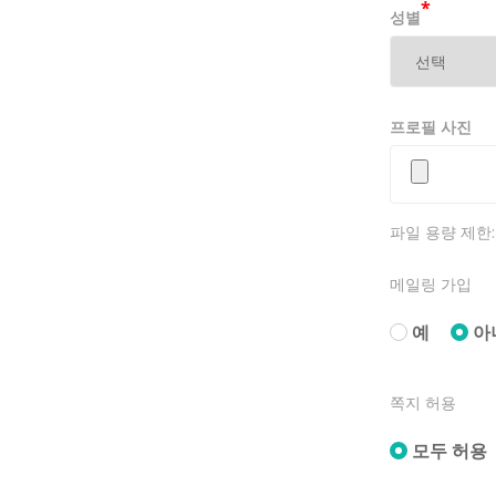
보호를 위하
*
성별
6. 탈퇴 
프로필 사진
제 2 장 서
제 5 조 (
파일 용량 제한: 5
1. 이용계
메일링 가입
GRUPOA
항을 기록하
예
아
2. GRU
습니다.
쪽지 허용
1) 다른 
모두 허용
2) 회원 