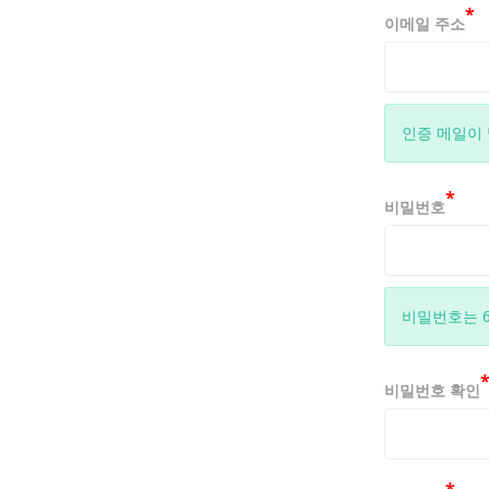
*
사용 행위에
이메일 주소
2. GRUP
GRUPOA
효력이 발생
인증 메일이
3. 이용자
탈퇴)할 수
*
비밀번호
고 GRUP
니다.
4. 이 약
에 동의함을
비밀번호는 
는 당 GRU
비밀번호 확인
제 3 조 (약
1. 본 약