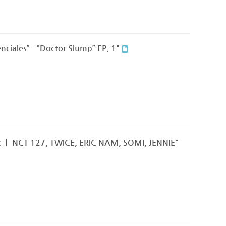
enciales” - “Doctor Slump” EP. 1"
 ex ㅣ NCT 127, TWICE, ERIC NAM, SOMI, JENNIE"