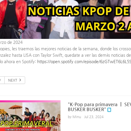
rzo de 2024
opies, les traemos las mejores noticias de la semana, donde los cros
zalez hasta LISA con Taylor Swift, quedate a ver las demás noticias de
o ahora en Spotify:
https://open.spotify.com/episode/6zGTwET6L6L
V
NEXT
"K-Pop para primavera ㅣ S
BUSKER BUSKER"
by Minu
Jul 23, 2024