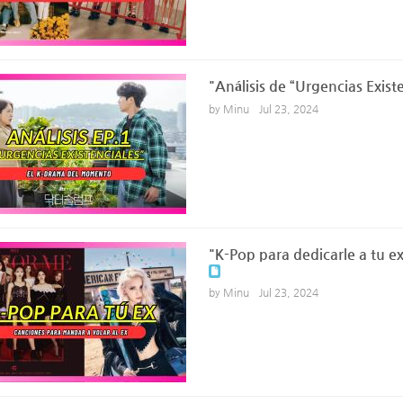
"Análisis de “Urgencias Exist
by Minu
Jul 23, 2024
"K-Pop para dedicarle a tu
by Minu
Jul 23, 2024