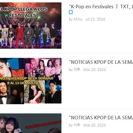
"K-Pop en Festivales ㅣ TXT,
by Minu
Jul 23, 2024
"NOTICIAS KPOP DE LA SE
by 아투
Mar 20, 2024
"NOTICIAS KPOP DE LA SE
by 아투
Mar 20, 2024