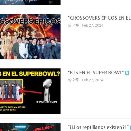
"CROSSOVERS ÉPICOS EN EL
by 아투
Feb 27, 2024
"BTS EN EL SUPER BOWL"
by 아투
Feb 27, 2024
"¡¿Los reptilianos exísten?!"