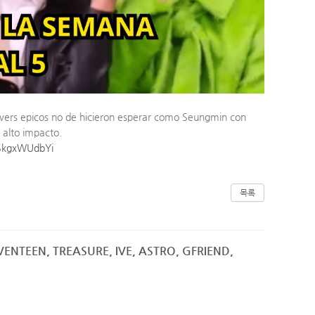
sovers epicos no de hicieron esperar como Seungmin con
 alto impacto.
5SkgxWUdbYi
목록
EVENTEEN, TREASURE, IVE, ASTRO, GFRIEND,