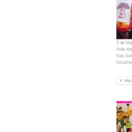
5 de Ma
Hola kto
Eiza Gon
Escuchal
PRE