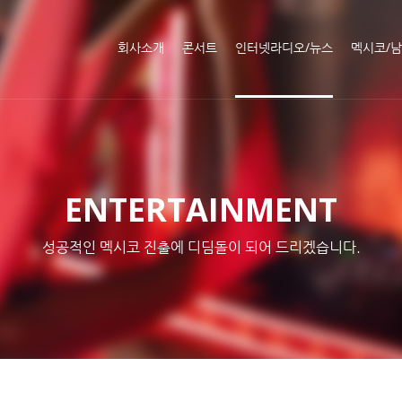
메뉴 건너뛰기
회사소개
콘서트
인터넷라디오/뉴스
멕시코/
ENTERTAINMENT
성공적인 멕시코 진출에 디딤돌이 되어 드리겠습니다.