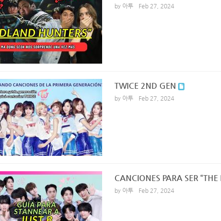
by 아투
Feb 27, 2024
TWICE 2ND GEN
by 아투
Feb 27, 2024
CANCIONES PARA SER “THE 
by 아투
Feb 27, 2024